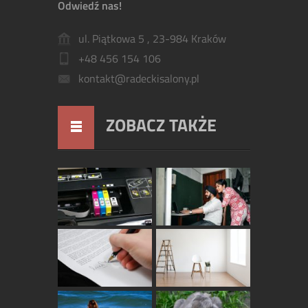
Odwiedź nas!
ul. Piątkowa 5 , 23-984 Kraków
+48 456 154 106
kontakt@radeckisalony.pl
ZOBACZ TAKŻE