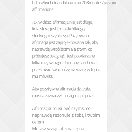
https://liveboldandbloom.com/08/quotes/positive-
affirmations
Jak widzisz, afirmacja nie jest długą
linią słów, jest to coś krótkiego,
słodkiego i szybkiego. Pozytywna
afirmacja jest zaprojektowana tak, aby
naprawdę współbrzmiała z tym, co
próbujesz osiągnąć i jest powtarzana
kilka razy w ciągu dnia, aby spróbować
przestawić swój mózg na wiarę w to, co
mu mówisz.
Aby pozytywna afirmacja działała,
musisz zaznaczyć następujące pola:
Afirmacja musi być czymś, co
naprawdę rezonuje z tobą i twoim
celem
Musisz wziąć afirmację na