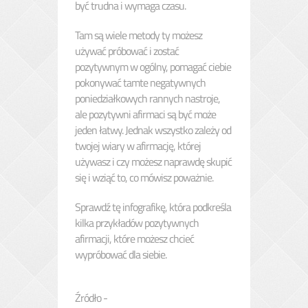
być trudna i wymaga czasu.
Tam są wiele metody ty możesz
używać próbować i zostać
pozytywnym w ogólny, pomagać ciebie
pokonywać tamte negatywnych
poniedziałkowych rannych nastroje,
ale pozytywni afirmaci są być może
jeden łatwy. Jednak wszystko zależy od
twojej wiary w afirmację, której
używasz i czy możesz naprawdę skupić
się i wziąć to, co mówisz poważnie.
Sprawdź tę infografikę, która podkreśla
kilka przykładów pozytywnych
afirmacji, które możesz chcieć
wypróbować dla siebie.
Źródło -