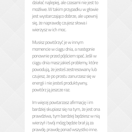
działać najlepiej, ale czasami nie jest to
możliwe. W takim przypadku w głowie
jest wystarczająco dobrze, ale upewnij
się, że naprawdę czujesz słowa i
wierzysz w ich moc.
Musisz powtórzyć je w innym
momencie w ciągu dnia, a następnie
ponownie przed pójściem spać. Jeśli w
ciągu dnia masz jakieś problemy, które
powodują, że jesteś zestresowany lub
czujesz, że po prostu zanurzasz się w
energii i nie jesteś produktywny,
powtórz ją jeszcze raz.
Im więcej powtarzasz afirmację i im
bardziej skupiasz się na tym, że jest ona
prawdziwa, tym bardziej będziesz w nią
wierzył i twój mózg będzie brał ją za
prawdę.
prawdę
ponad wszystko inne.