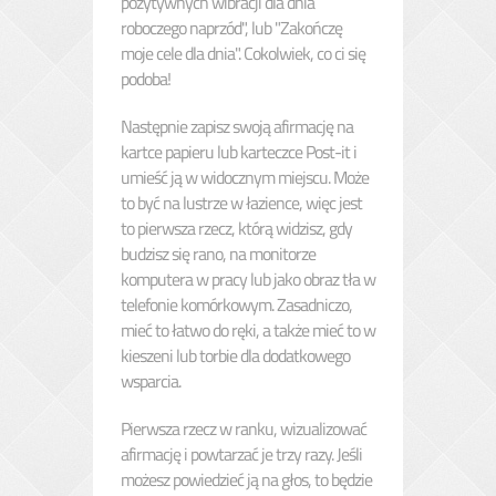
pozytywnych wibracji dla dnia
roboczego naprzód", lub "Zakończę
moje cele dla dnia". Cokolwiek, co ci się
podoba!
Następnie zapisz swoją afirmację na
kartce papieru lub karteczce Post-it i
umieść ją w widocznym miejscu. Może
to być na lustrze w łazience, więc jest
to pierwsza rzecz, którą widzisz, gdy
budzisz się rano, na monitorze
komputera w pracy lub jako obraz tła w
telefonie komórkowym. Zasadniczo,
mieć to łatwo do ręki, a także mieć to w
kieszeni lub torbie dla dodatkowego
wsparcia.
Pierwsza rzecz w ranku, wizualizować
afirmację i powtarzać je trzy razy. Jeśli
możesz powiedzieć ją na głos, to będzie