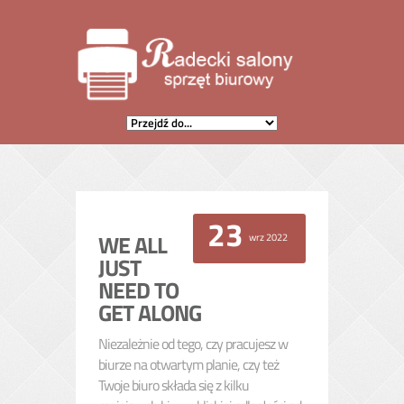
23
wrz 2022
WE ALL
JUST
NEED TO
GET ALONG
Niezależnie od tego, czy pracujesz w
biurze na otwartym planie, czy też
Twoje biuro składa się z kilku