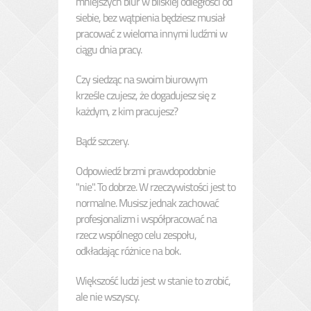
mniejszych biur w bliskiej odległości od
siebie, bez wątpienia będziesz musiał
pracować z wieloma innymi ludźmi w
ciągu dnia pracy.
Czy siedząc na swoim biurowym
krześle czujesz, że dogadujesz się z
każdym, z kim pracujesz?
Bądź szczery.
Odpowiedź brzmi prawdopodobnie
"nie". To dobrze. W rzeczywistości jest to
normalne. Musisz jednak zachować
profesjonalizm i współpracować na
rzecz wspólnego celu zespołu,
odkładając różnice na bok.
Większość ludzi jest w stanie to zrobić,
ale nie wszyscy.