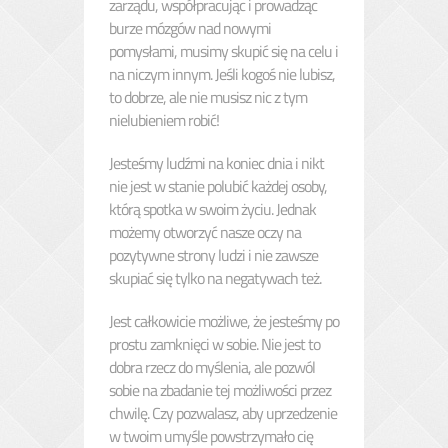
zarządu, współpracując i prowadząc
burze mózgów nad nowymi
pomysłami, musimy skupić się na celu i
na niczym innym. Jeśli kogoś nie lubisz,
to dobrze, ale nie musisz nic z tym
nielubieniem robić!
Jesteśmy ludźmi na koniec dnia i nikt
nie jest w stanie polubić każdej osoby,
którą spotka w swoim życiu. Jednak
możemy otworzyć nasze oczy na
pozytywne strony ludzi i nie zawsze
skupiać się tylko na negatywach też.
Jest całkowicie możliwe, że jesteśmy po
prostu zamknięci w sobie. Nie jest to
dobra rzecz do myślenia, ale pozwól
sobie na zbadanie tej możliwości przez
chwilę. Czy pozwalasz, aby uprzedzenie
w twoim umyśle powstrzymało cię