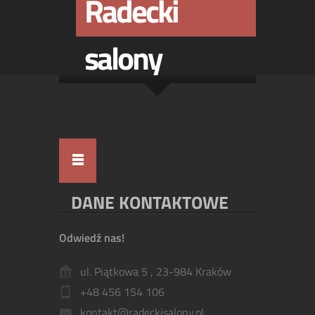
Radecki
salony
DANE KONTAKTOWE
Odwiedź nas!
ul. Piątkowa 5 , 23-984 Kraków
+48 456 154 106
kontakt@radeckisalony.pl